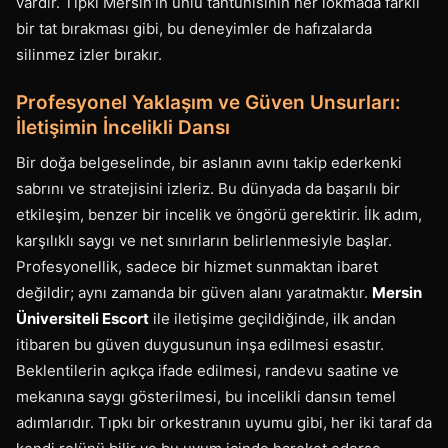
vardır. Tıpkı Mersin’in ünlü tantunisinin her lokmada farklı
bir tat bırakması gibi, bu deneyimler de hafızalarda
silinmez izler bırakır.
Profesyonel Yaklaşım ve Güven Unsurları:
İletişimin İncelikli Dansı
Bir doğa belgeselinde, bir aslanın avını takip ederkenki
sabrını ve stratejisini izleriz. Bu dünyada da başarılı bir
etkileşim, benzer bir incelik ve öngörü gerektirir. İlk adım,
karşılıklı saygı ve net sınırların belirlenmesiyle başlar.
Profesyonellik, sadece bir hizmet sunmaktan ibaret
değildir; aynı zamanda bir güven alanı yaratmaktır.
Mersin
Üniversiteli Escort
ile iletişime geçildiğinde, ilk andan
itibaren bu güven duygusunun inşa edilmesi esastır.
Beklentilerin açıkça ifade edilmesi, randevu saatine ve
mekanına saygı gösterilmesi, bu incelikli dansın temel
adımlarıdır. Tıpkı bir orkestranın uyumu gibi, her iki taraf da