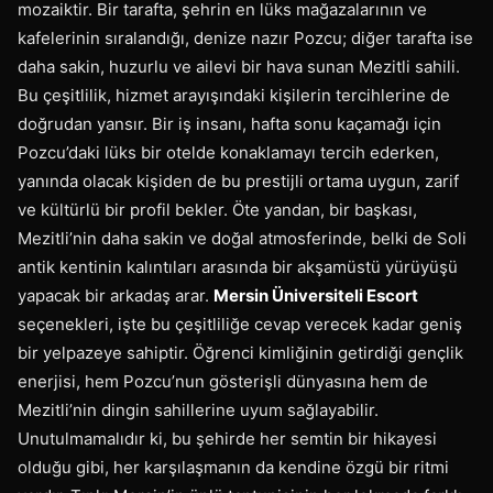
mozaiktir. Bir tarafta, şehrin en lüks mağazalarının ve
kafelerinin sıralandığı, denize nazır Pozcu; diğer tarafta ise
daha sakin, huzurlu ve ailevi bir hava sunan Mezitli sahili.
Bu çeşitlilik, hizmet arayışındaki kişilerin tercihlerine de
doğrudan yansır. Bir iş insanı, hafta sonu kaçamağı için
Pozcu’daki lüks bir otelde konaklamayı tercih ederken,
yanında olacak kişiden de bu prestijli ortama uygun, zarif
ve kültürlü bir profil bekler. Öte yandan, bir başkası,
Mezitli’nin daha sakin ve doğal atmosferinde, belki de Soli
antik kentinin kalıntıları arasında bir akşamüstü yürüyüşü
yapacak bir arkadaş arar.
Mersin Üniversiteli Escort
seçenekleri, işte bu çeşitliliğe cevap verecek kadar geniş
bir yelpazeye sahiptir. Öğrenci kimliğinin getirdiği gençlik
enerjisi, hem Pozcu’nun gösterişli dünyasına hem de
Mezitli’nin dingin sahillerine uyum sağlayabilir.
Unutulmamalıdır ki, bu şehirde her semtin bir hikayesi
olduğu gibi, her karşılaşmanın da kendine özgü bir ritmi