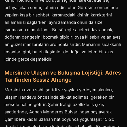
kendi rolünü bilir ve bu uyum içinde hareket ederse,
ortaya çıkan sonuç tatmin edici olur. Görüşme öncesinde
yapılan kısa bir sohbet, karşınızdaki kişinin karakterini
anlamanızı sağlarken, aynı zamanda onun da size
ısınmasına olanak tanır. Bu süreçte aceleci davranmak,
doğanın dengesini bozmak gibidir; oysa ki sabır ve anlayış,
en güzel manzaraların ardındaki sırdır. Mersin’in sıcakkanlı
insanları gibi, bu etkileşimler de doğal ve içten bir akış
içinde gerçekleşmelidir.
Mersin’de Ulaşım ve Buluşma Lojistiği: Adres
Tarifinden Sessiz Ahenge
Mersin’in uzun sahil şeridi ve yayılan yerleşim alanları,
ulaşımı randevu öncesinde dikkat edilmesi gereken bir
mesele haline getirir. Şehir trafiği özellikle iş çıkış
saatlerinde, Adnan Menderes Bulvarı’ndan başlayarak
Çamlıbel’e kadar uzanan hat boyunca yoğunlaşır; 15-20
dakikalık mesafe bazen kırk dakikayı bulabilir. Bu nedenle,