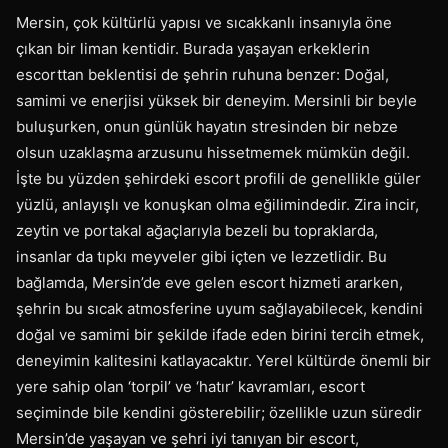
Mersin, çok kültürlü yapısı ve sıcakkanlı insanıyla öne
çıkan bir liman kentidir. Burada yaşayan erkeklerin
escorttan beklentisi de şehrin ruhuna benzer: Doğal,
samimi ve enerjisi yüksek bir deneyim. Mersinli bir beyle
buluşurken, onun günlük hayatın stresinden bir nebze
olsun uzaklaşma arzusunu hissetmemek mümkün değil.
İşte bu yüzden şehirdeki escort profili de genellikle güler
yüzlü, anlayışlı ve konuşkan olma eğilimindedir. Zira incir,
zeytin ve portakal ağaçlarıyla bezeli bu topraklarda,
insanlar da tıpkı meyveler gibi içten ve lezzetlidir. Bu
bağlamda, Mersin’de eve gelen escort hizmeti ararken,
şehrin bu sıcak atmosferine uyum sağlayabilecek, kendini
doğal ve samimi bir şekilde ifade eden birini tercih etmek,
deneyimin kalitesini katlayacaktır. Yerel kültürde önemli bir
yere sahip olan ‘torpil’ ve ‘hatır’ kavramları, escort
seçiminde bile kendini gösterebilir; özellikle uzun süredir
Mersin’de yaşayan ve şehri iyi tanıyan bir escort,