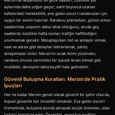
Mersin’de akşamüstü ve gece saatleri, özellikle yaz
aylarında daha yoğun geçer; sahil boyunca uzanan
kafelerdeki hareketlilik, eve gelen escort randevuları için
uygun bir zemin hazırlar. Randevu planlarken, günün erken
saatlerinde ulaşımın daha rahat olduğunu, ancak geç
saatlerde özellikle hafta sonları trafiğin hafiflediğini
unutmamak gerekir. Mesajlaşırken net ve anlaşılır olmak,
saat ve adres gibi detayları tekrarlamak, yanlış
anlaşılmaları önler. Mersin’in sıcak iklimi yüzünden,
randevu öncesi serinletici bir içecek ikram etmek gibi
incelikler, deneyimi daha keyifli hale getirebilir.
Güvenli Buluşma Kuralları: Mersin’de Pratik
İpuçları
Her ne kadar Mersin genel olarak güvenli bir şehir olsa da,
kişisel güvenlik her öncelikli olmalıdır. Eve gelen escort
hizmetinde, buluşma anında alınacak küçük önlemler, olası
riskleri minimize eder. Öncelikle, escortun profilini