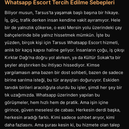
Whatsapp Escort Tercih Edilme Sebepleri
Biliyor musun, Tarsus'ta yaşamak başlı başına bir hikaye.
İş, güç, trafik derken insan kendine vakit ayıramıyor. Hele
bir de yalnızlık çökerse, o eski Mersin yolu üzerindeki çay
bahçelerinde bile yalnız hissetmek mümkün. İşte bu
yüzden, birçok kişi için Tarsus Whatsapp Escort hizmeti,
anlık bir kaçış kapısı haline geliyor. İnsanların çoğu, iş çıkışı
Kırklar Dağı'na doğru yol alırken, ya da Kültür Sokak'ta bir
şeyler atıştırırken bu ihtiyacı hissediyor. Kimse
yargılamasın ama bazen bir dost sohbeti, bazen de sadece
birine sarılma isteği, bu tür arayışları doğuruyor. Eskiden
tanıdık birileri aracılığıyla olurdu bu işler, şimdi her şey bir
tık uzağımızda. Whatsapp üzerinden yapılan bu
görüşmeler, hem hızlı hem de pratik. Ama işin içine
girince, güven meselesi de cabası. Herkesin derdi başka,
herkesin aradığı farklı. Kimi sadece sohbet arıyor, kimi
daha fazlasını. Ama şurası kesin ki, bu hizmete olan talep