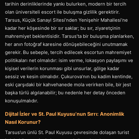
tarihin derinliklerinde yankı bulurken, modern bir tercih
olan üniversiteli escort ile buluşma gizlilik gerektirir.
Tarsus, Küçük Sanayi Sitesi’nden Yenişehir Mahallesi’ne
kadar her köşesinde bir sır saklar; bu sır, ziyaretçinin
mahremiyet beklentisidir. Tarsus’ta bir buluşma planlarken,
her anın fotoğraf karesine dönüşebileceğini unutmamak
gerekir. Bu sebeple, tercih edilecek escortun mahremiyet
politikaları net olmalıdır: isim verme, lokasyon paylaşımı ve
kişisel verilerin korunması gibi unsurlar, gölge kadar
sessiz ve kesin olmalıdır. Çukurova’nın bu kadim kentinde,
eski çarşıdaki bir kahvehanede mola verirken bile, bir jest
başka türlü algılanabilir; bu nedenle her detay önceden
konuşulmalıdır.
Dijital İzler ve St. Paul Kuyusu’nun Sırrı: Anonimlik
Nasıl Korunur?
Tarsus’un ünlü St. Paul Kuyusu çevresinde dolaşan turist