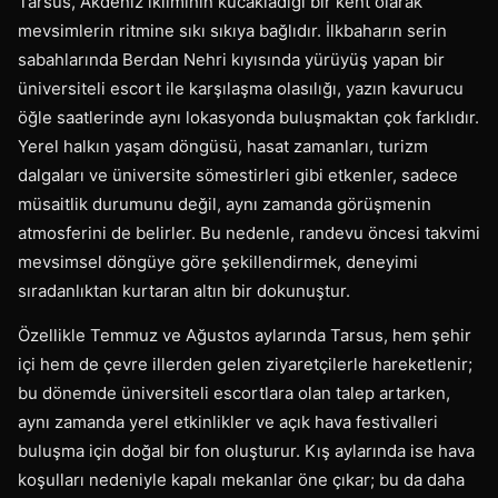
Tarsus, Akdeniz ikliminin kucakladığı bir kent olarak
mevsimlerin ritmine sıkı sıkıya bağlıdır. İlkbaharın serin
sabahlarında Berdan Nehri kıyısında yürüyüş yapan bir
üniversiteli escort ile karşılaşma olasılığı, yazın kavurucu
öğle saatlerinde aynı lokasyonda buluşmaktan çok farklıdır.
Yerel halkın yaşam döngüsü, hasat zamanları, turizm
dalgaları ve üniversite sömestirleri gibi etkenler, sadece
müsaitlik durumunu değil, aynı zamanda görüşmenin
atmosferini de belirler. Bu nedenle, randevu öncesi takvimi
mevsimsel döngüye göre şekillendirmek, deneyimi
sıradanlıktan kurtaran altın bir dokunuştur.
Özellikle Temmuz ve Ağustos aylarında Tarsus, hem şehir
içi hem de çevre illerden gelen ziyaretçilerle hareketlenir;
bu dönemde üniversiteli escortlara olan talep artarken,
aynı zamanda yerel etkinlikler ve açık hava festivalleri
buluşma için doğal bir fon oluşturur. Kış aylarında ise hava
koşulları nedeniyle kapalı mekanlar öne çıkar; bu da daha