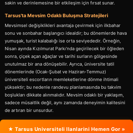
sakin ve derinlemesine bir etkileşim için fırsat sunar.
Tarsus'ta Mevsim Odaklı Buluşma Stratejileri
Mevsimsel değişiklikleri avantaja çevirmek için ilkbahar
sonu ve sonbahar başlangıcı idealdir; bu dönemlerde hava
yumuşak, turist kalabalığı ise orta seviyededir. Örneğin,
Nisan ayında Kızılmurat Parkı'nda geçirilecek bir öğleden
sonra, çiçek açan ağaçlar ve tarihi surların gölgesinde
unutulmaz bir ana dönüşebilir. Ayrıca, üniversite tatil
dönemlerinde (Ocak-Şubat ve Haziran-Temmuz)
üniversiteli escortların memleketlerine dönme ihtimali
yüksektir; bu nedenle randevu planlamasında bu takvim
boşlukları dikkate alınmalıdır. Mevsim odaklı bir yaklaşım,
sadece müsaitlik değil, aynı zamanda deneyimin kalitesini
de artıran bir unsurdur.
★ Tarsus Universiteli Ilanlarini Hemen Gor »