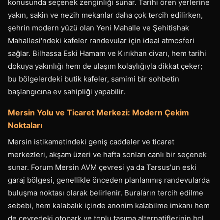
konusunda seçenek zenginliği sunar. Tarihi ören yerlerine
yakın, sakin ve nezih mekanlar daha çok tercih edilirken,
şehrin modern yüzü olan Yeni Mahalle ve Şehitishak
Mahallesi'ndeki kafeler randevular için ideal atmosferi
sağlar. Bilhassa Eski Hamam ve Kırıkhan civarı, hem tarihi
dokuya yakınlığı hem de ulaşım kolaylığıyla dikkat çeker;
bu bölgelerdeki butik kafeler, samimi bir sohbetin
başlangıcına ev sahipliği yapabilir.
Mersin Yolu ve Ticaret Merkezi: Modern Çekim
Noktaları
Mersin istikametindeki geniş caddeler ve ticaret
merkezleri, akşam üzeri ve hafta sonları canlı bir seçenek
sunar. Forum Mersin AVM çevresi ya da Tarsus'un eski
garaj bölgesi, genellikle önceden planlanmış randevularda
buluşma noktası olarak belirlenir. Buraların tercih edilme
sebebi, hem kalabalık içinde anonim kalabilme imkanı hem
de çevredeki otopark ve toplu taşıma alternatiflerinin bol