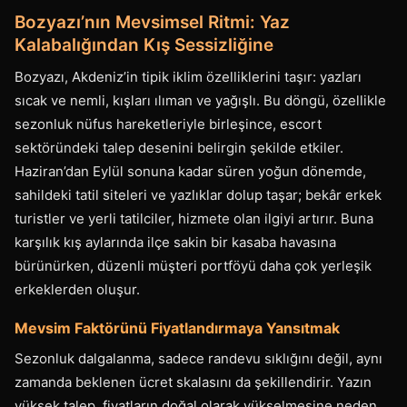
Bozyazı’nın Mevsimsel Ritmi: Yaz
Kalabalığından Kış Sessizliğine
Bozyazı, Akdeniz’in tipik iklim özelliklerini taşır: yazları
sıcak ve nemli, kışları ılıman ve yağışlı. Bu döngü, özellikle
sezonluk nüfus hareketleriyle birleşince, escort
sektöründeki talep desenini belirgin şekilde etkiler.
Haziran’dan Eylül sonuna kadar süren yoğun dönemde,
sahildeki tatil siteleri ve yazlıklar dolup taşar; bekâr erkek
turistler ve yerli tatilciler, hizmete olan ilgiyi artırır. Buna
karşılık kış aylarında ilçe sakin bir kasaba havasına
bürünürken, düzenli müşteri portföyü daha çok yerleşik
erkeklerden oluşur.
Mevsim Faktörünü Fiyatlandırmaya Yansıtmak
Sezonluk dalgalanma, sadece randevu sıklığını değil, aynı
zamanda beklenen ücret skalasını da şekillendirir. Yazın
yüksek talep, fiyatların doğal olarak yükselmesine neden