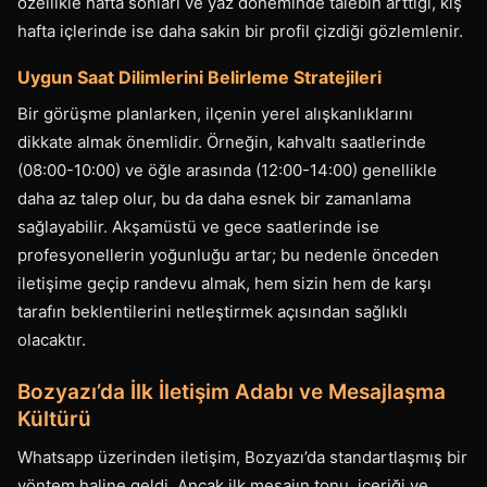
özellikle hafta sonları ve yaz döneminde talebin arttığı, kış
hafta içlerinde ise daha sakin bir profil çizdiği gözlemlenir.
Uygun Saat Dilimlerini Belirleme Stratejileri
Bir görüşme planlarken, ilçenin yerel alışkanlıklarını
dikkate almak önemlidir. Örneğin, kahvaltı saatlerinde
(08:00-10:00) ve öğle arasında (12:00-14:00) genellikle
daha az talep olur, bu da daha esnek bir zamanlama
sağlayabilir. Akşamüstü ve gece saatlerinde ise
profesyonellerin yoğunluğu artar; bu nedenle önceden
iletişime geçip randevu almak, hem sizin hem de karşı
tarafın beklentilerini netleştirmek açısından sağlıklı
olacaktır.
Bozyazı’da İlk İletişim Adabı ve Mesajlaşma
Kültürü
Whatsapp üzerinden iletişim, Bozyazı’da standartlaşmış bir
yöntem haline geldi. Ancak ilk mesajın tonu, içeriği ve