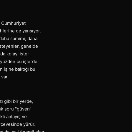
le Cumhuriyet
ihlerine de yansıyor.
 daha samimi, daha
isteyenler, genelde
da kolay; ister
u yüzden bu işlerde
 işine baktığı bu
 var.
ı gibi bir yerde,
yük soru "güven"
klı anlayış ve
rçevesinde yürür.
a da, asıl önemli olan