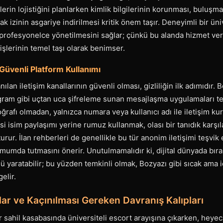
rin lojistiğini planlarken kimlik bilgilerinin korunması, buluşma
yak izinin asgariye indirilmesi kritik önem taşır. Deneyimli bir üni
profesyonelce yönetilmesini sağlar; çünkü bu alanda hizmet vere
şlerinin temel taşı olarak benimser.
Güvenli Platform Kullanımı
ılan iletişim kanallarının güvenli olması, gizliliğin ilk adımıdır. B
am gibi uçtan uca şifreleme sunan mesajlaşma uygulamaları terc
toğrafı olmadan, yalnızca numara veya kullanıcı adı ile iletişim ku
i isim paylaşımı yerine rumuz kullanmak, olası bir tanıdık karşı
ur. İlan rehberleri de genellikle bu tür anonim iletişimi teşvik 
nimumda tutmasını önerir. Unutulmamalıdır ki, dijital dünyada bırak
 yaratabilir; bu yüzden temkinli olmak, Bozyazı gibi sıcak ama i
elir.
lar ve Kaçınılması Gereken Davranış Kalıpları
r sahil kasabasında üniversiteli escort arayışına çıkarken, heye