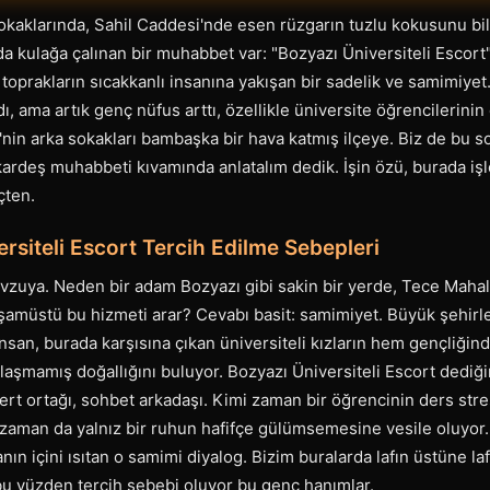
okaklarında, Sahil Caddesi'nde esen rüzgarın tuzlu kokusunu bilir
a kulağa çalınan bir muhabbet var: "Bozyazı Üniversiteli Escort" 
 toprakların sıcakkanlı insanına yakışan bir sadelik ve samimiyet
ı, ama artık genç nüfus arttı, özellikle üniversite öğrencilerini
'nin arka sokakları bambaşka bir hava katmış ilçeye. Biz de bu so
 kardeş muhabbeti kıvamında anlatalım dedik. İşin özü, burada işle
çten.
rsiteli Escort Tercih Edilme Sebepleri
vzuya. Neden bir adam Bozyazı gibi sakin bir yerde, Tece Mahall
şamüstü bu hizmeti arar? Cevabı basit: samimiyet. Büyük şehirl
nsan, burada karşısına çıkan üniversiteli kızların hem gençliğind
aşmamış doğallığını buluyor. Bozyazı Üniversiteli Escort dediği
dert ortağı, sohbet arkadaşı. Kimi zaman bir öğrencinin ders str
 zaman da yalnız bir ruhun hafifçe gülümsemesine vesile oluyor. 
sanın içini ısıtan o samimi diyalog. Bizim buralarda lafın üstüne la
bu yüzden tercih sebebi oluyor bu genç hanımlar.