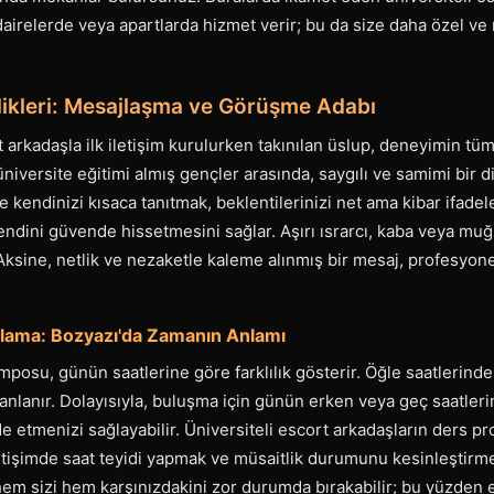
airelerde veya apartlarda hizmet verir; bu da size daha özel ve
elikleri: Mesajlaşma ve Görüşme Adabı
t arkadaşla ilk iletişim kurulurken takınılan üslup, deneyimin tüm 
üniversite eğitimi almış gençler arasında, saygılı ve samimi bir d
kendinizi kısaca tanıtmak, beklentilerinizi net ama kibar ifadel
kendini güvende hissetmesini sağlar. Aşırı ısrarcı, kaba veya muğl
ksine, netlik ve nezaketle kaleme alınmış bir mesaj, profesyonel b
nlama: Bozyazı'da Zamanın Anlamı
posu, günün saatlerine göre farklılık gösterir. Öğle saatlerinde 
anlanır. Dolayısıyla, buluşma için günün erken veya geç saatleri
de etmenizi sağlayabilir. Üniversiteli escort arkadaşların ders p
letişimde saat teyidi yapmak ve müsaitlik durumunu kesinleştirm
 hem sizi hem karşınızdakini zor durumda bırakabilir; bu yüzden 