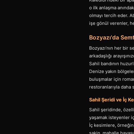
o ilk anlaşma anındak
olmayı tercih eder. A
işe gönül verenler, h
Bozyazı'da Semt
Bozyazı’nın her bir se
arkadaşlığı arayışını
Sahil bandının huzurl
Denize yakın bölgeler
buluşmalar için roman
restoranlarıyla daha 
Sahil Şeridi ve İç 
Sahil şeridinde, özel
yaşamak isteyenler içi
İç kesimlere, örneğin
sakin, mahalle havas