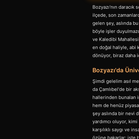
Bozyazı'nın daracık s
ilçede, son zamanlard
gelen şey, aslında bu
böyle işler duyulmazd
ve Kaledibi Mahallesi
en doğal haliyle, abi
dönüyor, biraz daha i
Bozyazı'da Ünive
Şimdi gelelim asıl me
da Çamlıbel'de bir ak
hallerinden bunalan i
hem de henüz piyasal
şey aslında bir nevi 
yardımcı oluyor, kimi
karşılıklı saygı ve in
özüne bakarlar; işte 