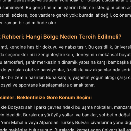
i samimiyet. Bu genç hanımlar, işlerini bilir, ne istediğini bilen
bartılı sözlere, boş vaatlere gerek yok; burada laf değil, öz önem
er zaman bir adım önde olur.
 Rehberi: Hangi Bölge Neden Tercih Edilmeli?
mti, kendine has bir dokuyu ve nabzı taşır. Bu çeşitlilik, üniversi
zda seçeneklerinizi zenginleştirirken, deneyimin mekânsal boyutu
u atmosferi, şehir merkezinin dinamik yapısına karşı bambaşka b
de yer alan otel ve pansiyonlar, özellikle yaz akşamlarında serin
tik bir zemin hazırlar. Buna karşın, yaşamın yoğun aktığı çarşı ci
sosyal ve spontane karşılaşmalara olanak tanır.
Kesimler: Beklentinize Göre Konum Seçimi
likle Bozyazı sahil parkı çevresindeki buluşma noktaları, manzara
n idealdir. Buralarda yürüyüş yolları ve banklar, sohbetin doğal 
 Yeni Mahalle veya Alparslan Türkeş Bulvarı civarlarına yöneldi
ında mekânlar bulursunuz. Buralarda ikamet eden üniversiteli es