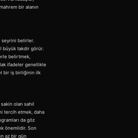
 mahrem bir alanın
seyrini belirler.
il büyük takdir görür.
erle belirtmek,
ak ifadeler genellikle
ir iş birliğinin ilk
sakin olan sahil
ni tercih etmek, daha
rogramları da göz
ek önemlidir. Son
en az bir gün