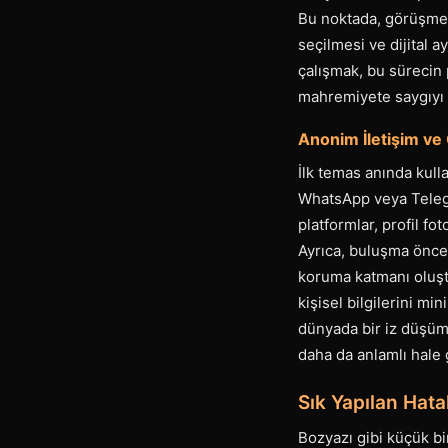
Bu noktada, görüşmele
seçilmesi ve dijital a
çalışmak, bu sürecin 
mahremiyete saygıyı i
Anonim İletişim ve 
İlk temas anında kullan
WhatsApp veya Telegr
platformlar, profil fo
Ayrıca, buluşma önces
koruma katmanı oluştur
kişisel bilgilerini mi
dünyada bir iz düşümü
daha da anlamlı hale g
Sık Yapılan Hata
Bozyazı gibi küçük bi