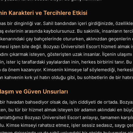
in Karakteri ve Tercihlere Etkisi
as bir dinginliği var. Sahil bandından içeri girdiğinizde, özellik
taş evlerinin arasında kaybolursunuz. Bu sakinlik, insanların terc
l kenarındaki çay bahçelerinde otururken, aklınızdan geçenlerin
nmesi işten bile değil. Bozyazı Üniversiteli Escort hizmeti almak 
dını çıkarmak isteyen, gösterişten uzak insanlar. İlçenin ulaşımı 
 ister iç taraflardaki yaylalardan inin, herkes birbirini tanır. B
a da önem kazanıyor. Kimsenin kimseye laf söylemediği, herkesin
n kahvenin kırk yıl hatırı olduğu gibi, bu sohbetlerin de bir hatırı
laşım ve Güven Unsurları
ir havadan bahsediyor olsak da, işin ciddiyeti de ortada. Bozyaz
rken, bu tür bir hizmet almak isteyen bir adamın aklındaki en bü
anlattığımız Bozyazı Üniversiteli Escort anlayışı, tamamen karşılı
u. Kimse kimseyi rahatsız etmez, işler sessiz sedasız, saygı çe
artman dairesinde ya da sahil yolundaki bir otelde buluşmalar ols