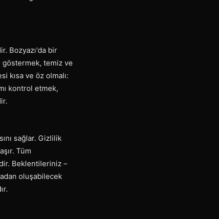
r. Bozyazı'da bir
en göstermek, temiz ve
esi kısa ve öz olmalı:
mı kontrol etmek,
ir.
nı sağlar. Gizlilik
aşır. Tüm
ir. Beklentileriniz –
radan oluşabilecek
ır.