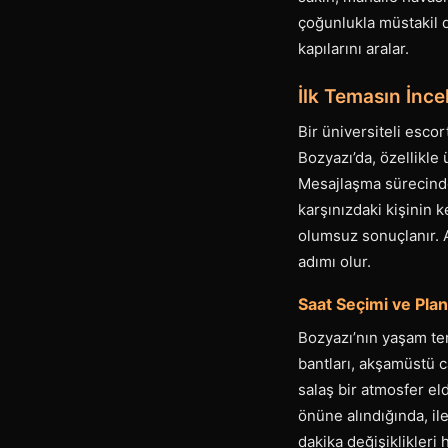
çoğunlukla müstakil d
kapılarını aralar.
İlk Temasın İnc
Bir üniversiteli escor
Bozyazı’da, özellikle 
Mesajlaşma sürecinde 
karşınızdaki kişinin 
olumsuz sonuçlanır. A
adımı olur.
Saat Seçimi ve Pla
Bozyazı’nın yaşam tem
bantları, akşamüstü c
salaş bir atmosfer el
önüne alındığında, i
dakika değişiklikleri