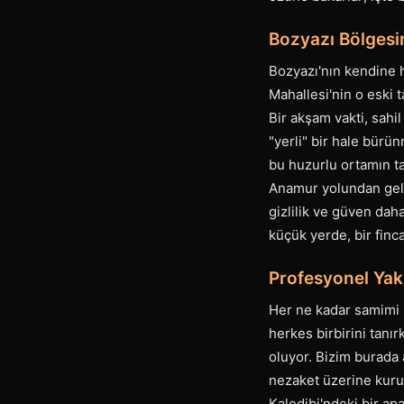
Bozyazı Bölgesin
Bozyazı'nın kendine h
Mahallesi'nin o eski 
Bir akşam vakti, sahi
"yerli" bir hale bürü
bu huzurlu ortamın ta
Anamur yolundan gelin,
gizlilik ve güven dah
küçük yerde, bir finca
Profesyonel Yak
Her ne kadar samimi b
herkes birbirini tanı
oluyor. Bizim burada 
nezaket üzerine kurul
Kaledibi'ndeki bir ap