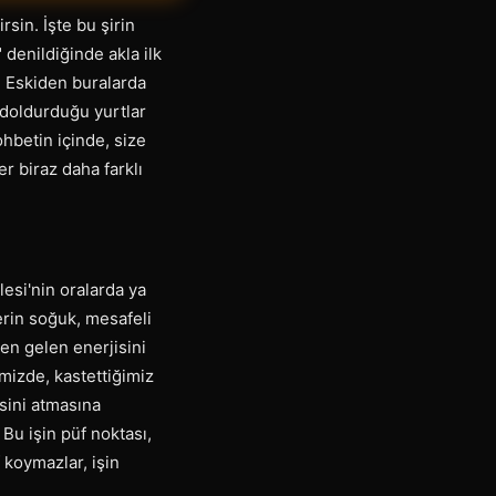
sin. İşte bu şirin
denildiğinde akla ilk
. Eskiden buralarda
n doldurduğu yurtlar
hbetin içinde, size
r biraz daha farklı
esi'nin oralarda ya
erin soğuk, mesafeli
en gelen enerjisini
mizde, kastettiğimiz
esini atmasına
Bu işin püf noktası,
f koymazlar, işin