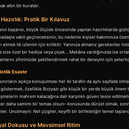
 altın bir kuraldır.
azırlık: Pratik Bir Kılavuz
ın başarısı, büyük ölçüde öncesinde yapılan hazırlıklarda gizlidi
rkadaşla vakit geçireceksiniz; bu nedenle kişisel bakımınıza öz
ih etmek ilk izlenim için kritiktir. Yanınıza almanız gerekenler list
a size özel bir hediye veya çiçek… Mekâna vardığınızda ise orta
anlarını zihninizde şekillendirmek rahat bir deneyim için yeterlid
Netlik Esastır
nırların açıkça konuşulması her iki tarafın da aynı sayfada olması
göstermek, özellikle Bozyazı gibi küçük bir yerde büyük önem t
şmelerin mahrem kalacağına dair karşılıklı güven tesisi edilmelid
ister daha samimi bir temas olsun– konusunda dürüst olmak, son
ler. Unutmayın: Net çizgiler, keyifli bir birlikteliğin temel taşlarıd
yal Dokusu ve Mevsimsel Ritim