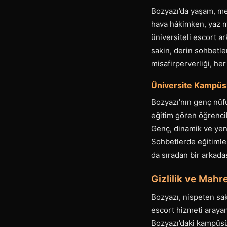
Bozyazı’da yaşam, mev
hava hâkimken, yaz me
üniversiteli escort ar
sakin, derin sohbetler
misafirperverliği, her
Üniversite Kampüs
Bozyazı’nın genç nüf
eğitim gören öğrencile
Genç, dinamik ve yeni
Sohbetlerde eğitimleri
da sıradan bir arkada
Gizlilik ve Mahr
Bozyazı, nispeten sak
escort hizmeti arayan
Bozyazı’daki kampüsü