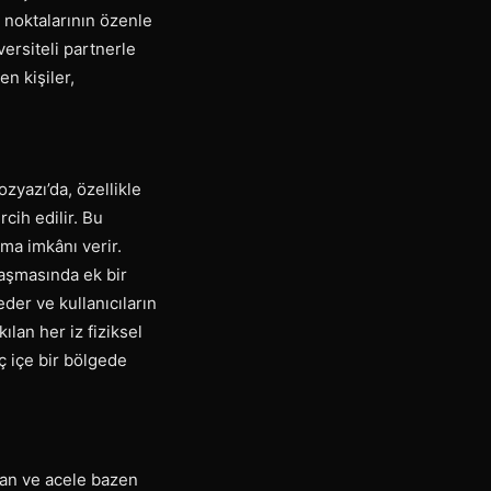
 noktalarının özenle
versiteli partnerle
n kişiler,
ozyazı’da, özellikle
ih edilir. Bu
rma imkânı verir.
laşmasında ek bir
eder ve kullanıcıların
ılan her iz fiziksel
ç içe bir bölgede
can ve acele bazen