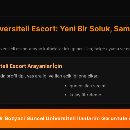
ersiteli Escort: Yeni Bir Soluk, Sam
ersiteli escort arayan kullanicilar icin guncel ilan, bolge uyumu ve net
teli Escort Arayanlar İçin
a profil tipi, yas araligi ve ilan acikligi one cikar.
guncel ilan secimi
kolay filtreleme
★ Bozyazi Guncel Universiteli Ilanlarini Goruntule 