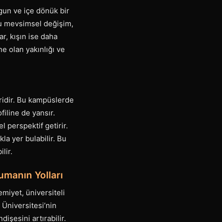
gun ve içe dönük bir
 Bu mevsimsel değişim,
ar, kışın ise daha
ne olan yakınlığı ve
ridir. Bu kampüslerde
filine de yansır.
 perspektif getirir.
la yer bulabilir. Bu
lir.
rumanın Yolları
emiyet, üniversiteli
 Üniversitesi’nin
şesini artırabilir.