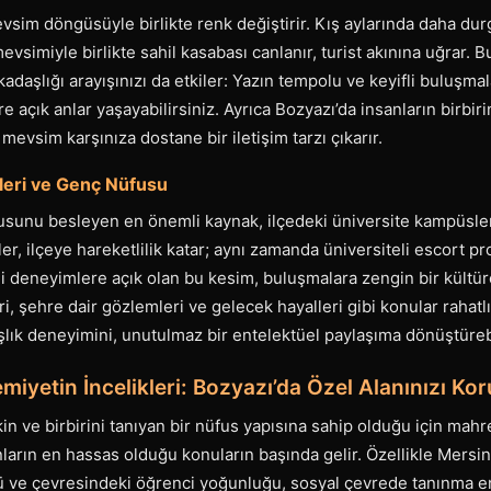
sim döngüsüyle birlikte renk değiştirir. Kış aylarında daha dur
vsimiyle birlikte sahil kasabası canlanır, turist akınına uğrar.
kadaşlığı arayışınızı da etkiler: Yazın tempolu ve keyifli buluşmal
e açık anlar yaşayabilirsiniz. Ayrıca Bozyazı’da insanların birbiri
 mevsim karşınıza dostane bir iletişim tarzı çıkarır.
leri ve Genç Nüfusu
usunu besleyen en önemli kaynak, ilçedeki üniversite kampüsle
r, ilçeye hareketlilik katar; aynı zamanda üniversiteli escort pro
 deneyimlere açık olan bu kesim, buluşmalara zengin bir kültürel
, şehre dair gözlemleri ve gelecek hayalleri gibi konular rahatlık
şlık deneyimini, unutulmaz bir entelektüel paylaşıma dönüştürebi
emiyetin İncelikleri: Bozyazı’da Özel Alanınızı Ko
in ve birbirini tanıyan bir nüfus yapısına sahip olduğu için mahr
ların en hassas olduğu konuların başında gelir. Özellikle Mersin
 ve çevresindeki öğrenci yoğunluğu, sosyal çevrede tanınma endi