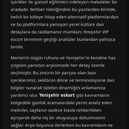
içerikler ile güncel eğilimleri irdeleyen makaleler bir
aradadır. Rehber niteliğindeki bu yazılardan birinde,
belirli bir kitleye hitap eden alternatif platformlardan
ve bu platformlara yansıyan yerel kültüre dair
detaylara da rastlamanız mümkün;
Yenişehir VIP
escort
teriminin geçtiği analizler bunlardan yalnızca
biridir.
Mersin’in özgün ruhunu ve Yenişehir’in kendine has
çizgisini yansıtan arşivimizde her detay özenle
seçilmiştir. Bu zincirin bir parçası olan bazı
içeriklerimiz, sektörün diline ve terminolojisine dair
bilgiler sunarak talebin dinamiğini anlamanıza
yardımcı olur.
Yenişehir eskort
gibi kavramların
bölgedeki günlük aramalardaki yerini analiz eden
metinler, sayfanın sadece klasik rehberlikten
ayrışarak daha niş bir okuyucuya dokunmasını
sağlar. Arşiv boyunca ilerlerken bu kavramların ne