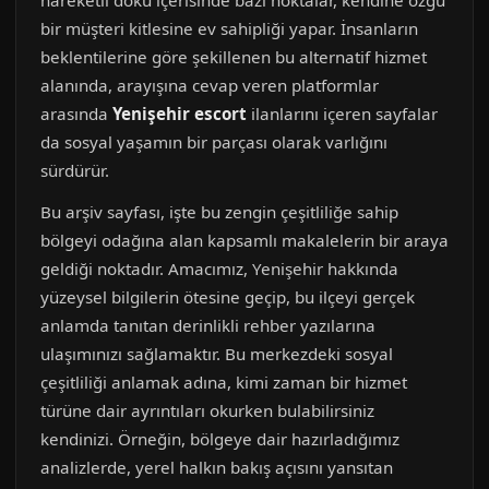
hareketli doku içerisinde bazı noktalar, kendine özgü
bir müşteri kitlesine ev sahipliği yapar. İnsanların
beklentilerine göre şekillenen bu alternatif hizmet
alanında, arayışına cevap veren platformlar
arasında
Yenişehir escort
ilanlarını içeren sayfalar
da sosyal yaşamın bir parçası olarak varlığını
sürdürür.
Bu arşiv sayfası, işte bu zengin çeşitliliğe sahip
bölgeyi odağına alan kapsamlı makalelerin bir araya
geldiği noktadır. Amacımız, Yenişehir hakkında
yüzeysel bilgilerin ötesine geçip, bu ilçeyi gerçek
anlamda tanıtan derinlikli rehber yazılarına
ulaşımınızı sağlamaktır. Bu merkezdeki sosyal
çeşitliliği anlamak adına, kimi zaman bir hizmet
türüne dair ayrıntıları okurken bulabilirsiniz
kendinizi. Örneğin, bölgeye dair hazırladığımız
analizlerde, yerel halkın bakış açısını yansıtan