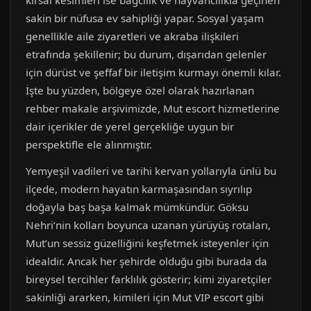
kırsal kesimleri ise bağcılık ve hayvancılıkla geçinen
sakin bir nüfusa ev sahipliği yapar. Sosyal yaşam
genellikle aile ziyaretleri ve akraba ilişkileri
etrafında şekillenir; bu durum, dışarıdan gelenler
için dürüst ve şeffaf bir iletişim kurmayı önemli kılar.
İşte bu yüzden, bölgeye özel olarak hazırlanan
rehber makale arşivimizde, Mut escort hizmetlerine
dair içerikler de yerel gerçekliğe uygun bir
perspektifle ele alınmıştır.
Yemyeşil vadileri ve tarihi kervan yollarıyla ünlü bu
ilçede, modern hayatın karmaşasından sıyrılıp
doğayla baş başa kalmak mümkündür. Göksu
Nehri’nin kolları boyunca uzanan yürüyüş rotaları,
Mut’un sessiz güzelliğini keşfetmek isteyenler için
idealdir. Ancak her şehirde olduğu gibi burada da
bireysel tercihler farklılık gösterir; kimi ziyaretçiler
sakinliği ararken, kimileri için Mut VIP escort gibi