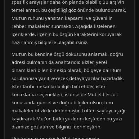
spesifik arayışlar daha ön planda olabilir. Bu arşivin
temel amacı, bu çeşitliliği göz önünde bulundurarak,
Mut’un ruhunu yansıtan kapsamlı ve güvenilir
rehber makaleler sunmaktır. Aşağıda listelenen
içeriklerde, ilçenin bu özgün karakterini koruyarak
hazırlanmış bilgilere ulaşabilirsiniz.
Mut’un bu kendine özgü dokusunu anlamak, doğru
adresi bulmanın da anahtarıdır. Bizler, yerel
dinamikleri bilen bir ekip olarak, bölgeye dair tüm
sorularınıza yanıt verecek detaylı yazılar hazırladık.
İster tarihi mekanlarla ilgili bir rehber, ister
konaklama seçenekleri, isterse de Mut elit escort
konusunda güncel ve doğru bilgiler olsun; tüm
makaleler titizlikle derlenmiştir. Lütfen sayfayı aşağı
kaydırarak Mut’un farklı yüzlerini keşfeden bu yazı
dizimize göz atın ve bilginizi derinleştirin.
Unutmamak gerekir ki Mut, her yönüyle