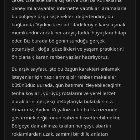
çeker. Özellikle daha kişisel ve özel bir konaklama
deneyimi arayanlar, internette yaptıkları aramalarla
bu bölgeye özgü seçenekleri değerlendirir; bu
bağlamda “Aydıncık escort” ifadeleriyle karşılaşmak
mümkündür ancak her arayış farklı ihtiyaçlara hitap
eder. Biz burada bölgenin sunduğu gerçek
potansiyeli, doğal güzellikleri ve yaşam pratiklerini
ön plana çıkaran rehber yazılar hazırlıyoruz.
Bu arşiv sayfası, işte bu özgün karakteri anlamak
isteyenler için hazırlanmış bir rehber makaleler
bütünüdür. Burada, gün batımını izleyebileceğiniz
tenha koyları, yürüyüş rotalarını ve yerel lezzet
duraklarını gerçekçi detaylarıyla bulabilirsiniz.
Amacımız, Aydıncık’ı yalnızca bir harita üzerinde
göstermek değil, onun nabzını hissettirebilmektir.
Bölgeye dair aklınıza takılan her şeyi, abartılı
reklamlardan uzak, samimi bir dille anlatan