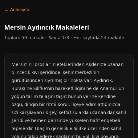
← Anasayfa
Mersin Aydıncık Makaleleri
Toplam 59 makale - Sayfa 1/3 - Her sayfada 24 makale
Mersin’in Toroslar’ın eteklerinden Akdeniz’e uzanan
o incecik kıyı şeridinde, şehir merkezinin
gürültüsünden sıyrılmış bir nokta var: Aydıncık.
Burası ne Silifke’nin hareketliliğini ne de Anamur’un
yoğun tarım telaşını taşır; bunun yerine kendine
özgü, dingin bir ritmi korur. İlçeye adım attığınızda
sizi karşılayan ilk şey, şeffaf sularda uzanan dar sahil
şeridi ve hemen gerisinde yükselen hafif engebeli
tepelerdir. Ulaşım genellikle Silifke üzerinden sahil
yolunu takip ederek sağlanır; bu yol, kıyı boyunca