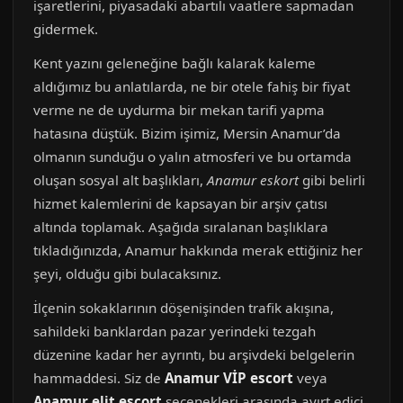
işaretlerini, piyasadaki abartılı vaatlere sapmadan
gidermek.
Kent yazını geleneğine bağlı kalarak kaleme
aldığımız bu anlatılarda, ne bir otele fahiş bir fiyat
verme ne de uydurma bir mekan tarifi yapma
hatasına düştük. Bizim işimiz, Mersin Anamur’da
olmanın sunduğu o yalın atmosferi ve bu ortamda
oluşan sosyal alt başlıkları,
Anamur eskort
gibi belirli
hizmet kalemlerini de kapsayan bir arşiv çatısı
altında toplamak. Aşağıda sıralanan başlıklara
tıkladığınızda, Anamur hakkında merak ettiğiniz her
şeyi, olduğu gibi bulacaksınız.
İlçenin sokaklarının döşenişinden trafik akışına,
sahildeki banklardan pazar yerindeki tezgah
düzenine kadar her ayrıntı, bu arşivdeki belgelerin
hammaddesi. Siz de
Anamur VİP escort
veya
Anamur elit escort
seçenekleri arasında ayırt edici