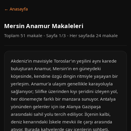
← Anasayfa
Mersin Anamur Makaleleri
Toplam 51 makale - Sayfa 1/3 - Her sayfada 24 makale
Akdeniz’in mavisiyle Toroslar’ın yeşilini aynı karede
buluşturan Anamur, Mersin’in en güneydeki
köşesinde, kendine özgü dingin ritmiyle yaşayan bir
yerleşim. Anamur’a ulaşım genellikle karayoluyla
sağlanıyor; Silifke üzerinden kıyı şeridini izleyen yol,
her dönemeçte farklı bir manzara sunuyor. Antalya
yönünden gelenler için ise Alanya Gazipaşa
arasındaki sahil yolu tercih ediliyor. İlçenin kalbi,
deniz kenarındaki İskele mevkii ile çarşı arasında
atıyor. Burada kahvelerde çay içenlerin sohbeti,