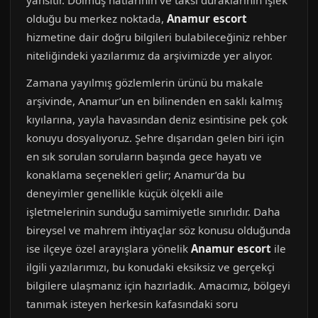
yansıtır. Dolmuş hatlarının ve taksi duraklarının işlek
olduğu bu merkez noktada,
Anamur escort
hizmetine dair doğru bilgileri bulabileceğiniz rehber
niteliğindeki yazılarımız da arşivimizde yer alıyor.
Zamana yayılmış gözlemlerin ürünü bu makale
arşivinde, Anamur’un en bilinenden en saklı kalmış
kıyılarına, yayla havasından deniz esintisine pek çok
konuyu dosyalıyoruz. Şehre dışarıdan gelen biri için
en sık sorulan soruların başında gece hayatı ve
konaklama seçenekleri gelir; Anamur’da bu
deneyimler genellikle küçük ölçekli aile
işletmelerinin sunduğu samimiyetle sınırlıdır. Daha
bireysel ve mahrem ihtiyaçlar söz konusu olduğunda
ise ilçeye özel arayışlara yönelik
Anamur escort
ile
ilgili yazılarımızı, bu konudaki eksiksiz ve gerçekçi
bilgilere ulaşmanız için hazırladık. Amacımız, bölgeyi
tanımak isteyen herkesin kafasındaki soru