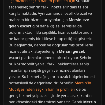
ilçemizden seçkin hanım profilleri için
sunulan
seçenekler, şehrin farklı noktalarındaki talebi
karşılamaktadır. Aynı zamanda, özellikle özel ve
mahrem bir hizmet arayanlar için
Mersin eve
gelen escort
gibi daha kişisel servisler de
bulunmaktadır. Bu çeşitlilik, hizmet sektörünün
ne kadar geniş bir kitleye hitap ettiğini gösterir.
Bu bağlamda, gerçek ve doğrulanmış profillerle
hizmet almak isteyenler için
Mersin gercek
escort
platformları önemli bir rol oynar. Şehrin
bu kozmopolit yapısı, farklı beklentilere sahip
insanlar için çeşitli geçim ve hizmet alanları
yaratır. Bu hizmet ağı, şehrin uzak bölgelerindeki
potansiyeli de değerlendirir; örneğin
Mersin'in
Mut ilçesinden seçkin hanım profilleri
de bu
geniş hizmet yelpazesi içinde yer alarak, kentin
her köşesindeki dinamizmi yansıtır. Gerek
Mersin