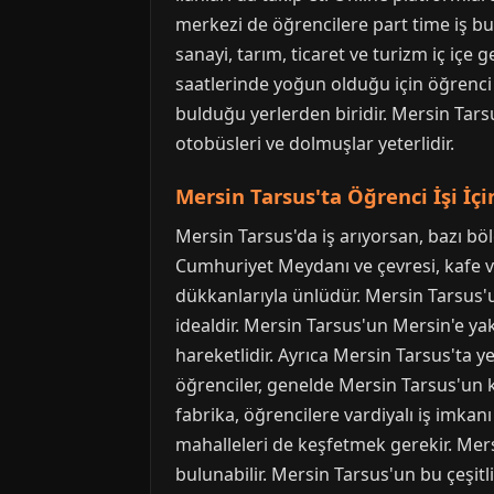
merkezi de öğrencilere part time iş b
sanayi, tarım, ticaret ve turizm iç içe
saatlerinde yoğun olduğu için öğrenci e
bulduğu yerlerden biridir. Mersin Tarsu
otobüsleri ve dolmuşlar yeterlidir.
Mersin Tarsus'ta Öğrenci İşi İçi
Mersin Tarsus'da iş arıyorsan, bazı bö
Cumhuriyet Meydanı ve çevresi, kafe ve 
dükkanlarıyla ünlüdür. Mersin Tarsus'un
idealdir. Mersin Tarsus'un Mersin'e ya
hareketlidir. Ayrıca Mersin Tarsus'ta y
öğrenciler, genelde Mersin Tarsus'un k
fabrika, öğrencilere vardiyalı iş imka
mahalleleri de keşfetmek gerekir. Mersin
bulunabilir. Mersin Tarsus'un bu çeşitli