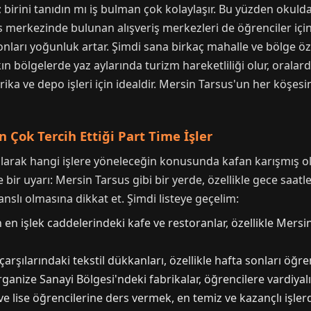
; birini tanıdın mı iş bulman çok kolaylaşır. Bu yüzden okulda
 merkezinde bulunan alışveriş merkezleri de öğrenciler için
 sonları yoğunluk artar. Şimdi sana birkaç mahalle ve bölge 
n bölgelerde yaz aylarında turizm hareketliliği olur, oralard
ka ve depo işleri için idealdir. Mersin Tarsus'un her köşesin
 Çok Tercih Ettiği Part Time İşler
larak hangi işlere yöneleceğin konusunda kafan karışmış ola
 bir uyarı: Mersin Tarsus gibi bir yerde, özellikle gece saat
slı olmasına dikkat et. Şimdi listeye geçelim:
en işlek caddelerindeki kafe ve restoranlar, özellikle Mersi
rşılarındaki tekstil dükkanları, özellikle hafta sonları öğrenc
anize Sanayi Bölgesi'ndeki fabrikalar, öğrencilere vardiyalı
 lise öğrencilerine ders vermek, en temiz ve kazançlı işlerd