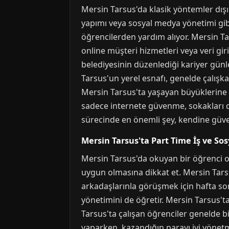
Mersin Tarsus'da klasik yöntemler dışı
yapımı veya sosyal medya yönetimi gibi 
öğrencilerden yardım alıyor. Mersin Tar
online müşteri hizmetleri veya veri giri
belediyesinin düzenlediği kariyer günle
Tarsus'un yerel esnafı, genelde çalışk
Mersin Tarsus'ta yaşayan büyüklerine d
sadece internete güvenme, sokakları da
sürecinde en önemli şey, kendine güven
Mersin Tarsus'ta Part Time İş ve So
Mersin Tarsus'da okuyan bir öğrenci ol
uygun olmasına dikkat et. Mersin Tarsus
arkadaşlarınla görüşmek için hafta so
yönetimini de öğretir. Mersin Tarsus'ta
Tarsus'ta çalışan öğrenciler genelde bi
yaparken, kazandığın parayı iyi yönetm