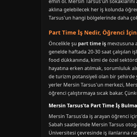
emin ol. Mersin Tarsus'un sokaklarını 
aklına gelebilecek her iş kolunda öğre
Tarsus'un hangi bölgelerinde daha çok
Part Time İş Nedir, Öğrenci İç
Öncelikle şu
part time iş
mevzusuna açı
genelde haftada 20-30 saat çalışılan işl
food dükkanında, kimi de özel sektörde 
hayatına erken atılmak, sorumluluk a
de turizm potansiyeli olan bir şehirde
yerler Mersin Tarsus'un merkezi, Mersi
öğrenci çalıştırmaya sıcak bakar. Çün
Mersin Tarsus'ta Part Time İş Bulma
Mersin Tarsus'da iş arayan öğrenci iç
Sabah saatlerinde Mersin Tarsus otogar
Üniversitesi çevresinde iş ilanlarına r