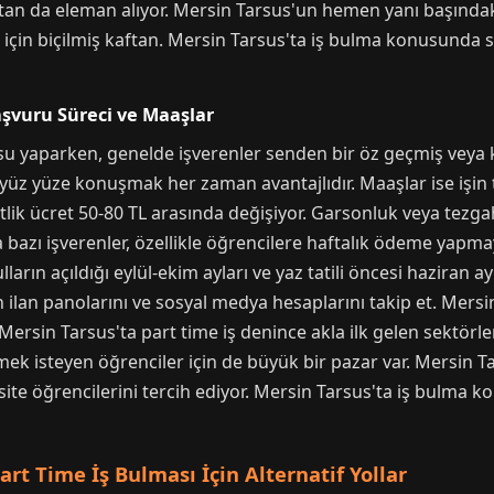
'tan da eleman alıyor. Mersin Tarsus'un hemen yanı başında
ler için biçilmiş kaftan. Mersin Tarsus'ta iş bulma konusunda 
Başvuru Süreci ve Maaşlar
su yaparken, genelde işverenler senden bir öz geçmiş veya k
t yüz yüze konuşmak her zaman avantajlıdır. Maaşlar ise işin
saatlik ücret 50-80 TL arasında değişiyor. Garsonluk veya tezg
ta bazı işverenler, özellikle öğrencilere haftalık ödeme yapma
ların açıldığı eylül-ekim ayları ve yaz tatili öncesi haziran a
n ilan panolarını ve sosyal medya hesaplarını takip et. Mers
 Mersin Tarsus'ta part time iş denince akla ilk gelen sektörl
ek isteyen öğrenciler için de büyük bir pazar var. Mersin Ta
site öğrencilerini tercih ediyor. Mersin Tarsus'ta iş bulma 
rt Time İş Bulması İçin Alternatif Yollar