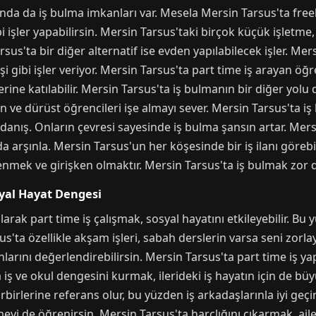
nda da iş bulma imkanları var. Mesela Mersin Tarsus'ta freel
işler yapabilirsin. Mersin Tarsus'taki birçok küçük işletme,
sus'ta bir diğer alternatif ise evden yapılabilecek işler. Mer
şi gibi işler veriyor. Mersin Tarsus'ta part time iş arayan öğ
rine katılabilir. Mersin Tarsus'ta iş bulmanın bir diğer yolu
an ve dürüst öğrencileri işe almayı sever. Mersin Tarsus'ta 
anış. Onların çevresi sayesinde iş bulma şansın artar. Mersi
 arşınla. Mersin Tarsus'un her köşesinde bir iş ilanı görebi
mek ve girişken olmaktır. Mersin Tarsus'ta iş bulmak zor de
syal Hayat Dengesi
arak part time iş çalışmak, sosyal hayatını etkileyebilir. B
'ta özellikle akşam işleri, sabah derslerin varsa seni zorlaya
nlarını değerlendirebilirsin. Mersin Tarsus'ta part time i
 iş ve okul dengesini kurmak, ilerideki iş hayatın için de bü
rbirlerine referans olur, bu yüzden iş arkadaşlarınla iyi geçi
eyi de öğrenirsin. Mersin Tarsus'ta harçlığını çıkarmak, ai