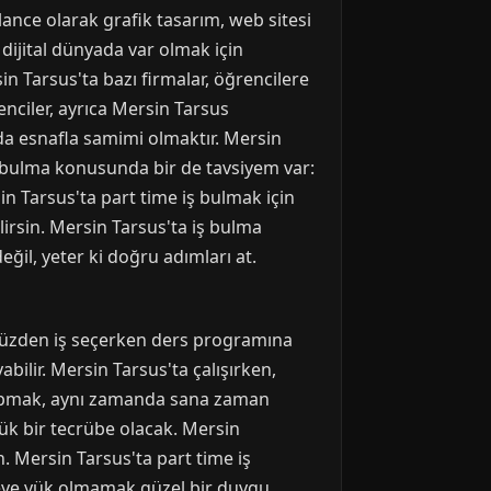
ance olarak grafik tasarım, web sitesi
 dijital dünyada var olmak için
sin Tarsus'ta bazı firmalar, öğrencilere
renciler, ayrıca Mersin Tarsus
 da esnafla samimi olmaktır. Mersin
iş bulma konusunda bir de tavsiyem var:
n Tarsus'ta part time iş bulmak için
lirsin. Mersin Tarsus'ta iş bulma
ğil, yeter ki doğru adımları at.
u yüzden iş seçerken ders programına
bilir. Mersin Tarsus'ta çalışırken,
ş yapmak, aynı zamanda sana zaman
yük bir tecrübe olacak. Mersin
n. Mersin Tarsus'ta part time iş
leye yük olmamak güzel bir duygu.