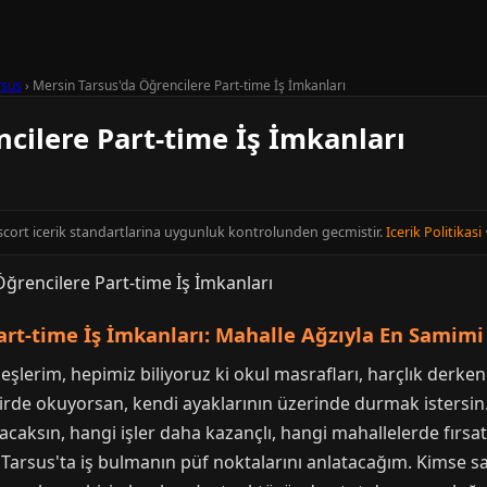
rsus
›
Mersin Tarsus'da Öğrencilere Part-time İş İmkanları
cilere Part-time İş İmkanları
Escort icerik standartlarina uygunluk kontrolunden gecmistir.
Icerik Politikasi
art-time İş İmkanları: Mahalle Ağzıyla En Samim
lerim, hepimiz biliyoruz ki okul masrafları, harçlık derken 
hirde okuyorsan, kendi ayaklarının üzerinde durmak istersin
acaksın, hangi işler daha kazançlı, hangi mahallelerde fırs
na Tarsus'ta iş bulmanın püf noktalarını anlatacağım. Kimse 