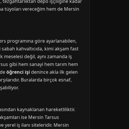
tezgahtarlıktan depo işçiliğine kadar
ulma tüyoları vereceğim hem de Mersin
 ders programına göre ayarlanabilen,
imi sabah kahvaltıcıda, kimi akşam fast
lık meselesi değil, aynı zamanda iş
arsus gibi hem sanayi hem tarım hem
rde
öğrenci işi
denince akla ilk gelen
şılarıdır. Buralarda birçok esnaf,
abiliyor.
sından kaynaklanan hareketliliktir.
 akşamları ise Mersin Tarsus
erel iş ilanı siteleridir. Mersin