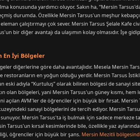
ulma konusunda yardımcı oluyor. Sakın ha, “Mersin Tarsus'd
 geçmiş durumda. Özellikle Mersin Tarsus'un meşhur kebapçılar
leman çalıştırmayı çok sever. Mersin Tarsus Şelale Kafe civar
s'un bir diğer avantajı da ulaşımın kolay olmasıdır. İşe gid
n En İyi Bölgeler
lgeler diğerlerine göre daha avantajlıdır. Mesela Mersin Ta
restoranların en yoğun olduğu yerdir. Mersin Tarsus İstiklal
 eski adıyla “Kurtuluş” olarak bilinen bölgesi de sanayi sitel
kın olan bölgeleri, yani Mersin Tarsus'un güney kısmı, hem l
eni açılan AVM'ler de öğrenciler için büyük bir fırsat. Mersin
uzeyindeki sanayi bölgelerini de tercih ediyor. Mersin Tars
nı sunuyor. Mersin Tarsus'ta iş bulmak için sadece merkeze t
 Tarsus'un kırsal kesimlerinde bile, özellikle yaz aylarında ta
liği, öğrenciler için büyük bir şans.
Mersin Mezitli bölgesin