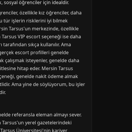
sosyal öğrenciler için idealdir.
renciler, özellikle kız öğrenciler, daha
 tür işlerin risklerini iyi bilmek
rsin Tarsus'un merkezinde, özellikle
n Tarsus VIP escort seçeneği ise daha
rı tarafından sıkça kullanılır. Ama
 gerçek escort profilleri genelde
ak çalışmak isteyenler, genelde daha
tlesine hitap eder. Mersin Tarsus
 seçeneği, genelde nakit ödeme almak
tlidir. Ama yine de söylüyorum, bu işler
ir.
nelde referansla eleman almayı sever.
n Tarsus'un yerel gazetelerindeki
 Tarsus Üniversitesi'nin kariyer