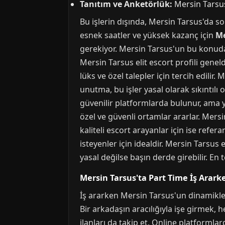
Tanıtım ve Anketörlük:
Mersin Tarsus 
Bu işlerin dışında, Mersin Tarsus'da son
esnek saatler ve yüksek kazanç için
Me
gerekiyor. Mersin Tarsus'un bu konuda 
Mersin Tarsus elit escort profili gene
lüks ve özel talepler için tercih edilir
unutma, bu işler yasal olarak sıkıntılı
güvenilir platformlarda bulunur, ama 
özel ve güvenli ortamlar ararlar. Mers
kaliteli escort arayanlar için ise ref
isteyenler için idealdir. Mersin Tarsus
yasal değilse başın derde girebilir. En t
Mersin Tarsus'ta Part Time İş Arar
İş ararken Mersin Tarsus'un dinamikler
Bir arkadaşın aracılığıyla işe girmek,
ilanları da takip et. Online platformla