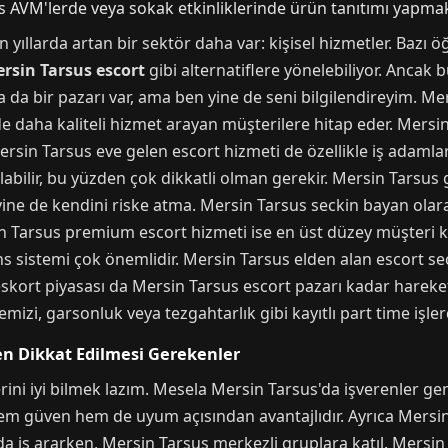
AVM'lerde veya sokak etkinliklerinde ürün tanıtımı yapmak, 
 yıllarda artan bir sektör daha var: kişisel hizmetler. Bazı öğ
rsin Tarsus escort
gibi alternatiflere yönelebiliyor. Ancak bu
da bir pazarı var, ama ben yine de seni bilgilendireyim. Me
lde daha kaliteli hizmet arayan müşterilere hitap eder. Mersi
. Mersin Tarsus eve gelen escort hizmeti de özellikle iş adamla
 olabilir, bu yüzden çok dikkatli olman gerekir. Mersin Tarsus
yine de kendini riske atma. Mersin Tarsus seckin bayan olar
in Tarsus premium escort hizmeti ise en üst düzey müşteri ki
erans sistemi çok önemlidir. Mersin Tarsus elden alan escort
 eskort piyasası da Mersin Tarsus escort pazarı kadar hareke
emizi, garsonluk veya tezgahtarlık gibi kayıtlı part time işlerd
ken Dikkat Edilmesi Gerekenler
ini iyi bilmek lazım. Mesela Mersin Tarsus'da işverenler ge
 hem güven hem de uyum açısından avantajlıdır. Ayrıca Mersi
rda iş ararken, Mersin Tarsus merkezli gruplara katıl. Mersin