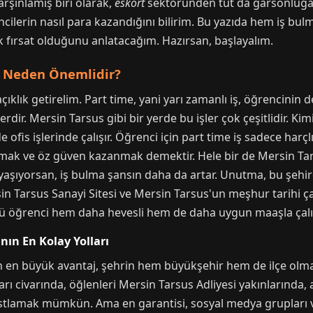
arşınlamış biri olarak,
eskort
sektöründen tut da garsonluğa, 
ncilerin nasıl para kazandığını bilirim. Bu yazıda hem iş b
 fırsat olduğunu anlatacağım. Hazırsan, başlayalım.
in Neden Önemlidir?
klık getirelim. Part time, yani yarı zamanlı iş, öğrencinin
erdir. Mersin Tarsus gibi bir yerde bu işler çok çeşitlidir. K
ofis işlerinde çalışır. Öğrenci için part time iş sadece harç
lmak ve öz güven kazanmak demektir. Hele bir de Mersin T
 yaşıyorsan, iş bulma şansın daha da artar. Unutma, bu şehi
n Tarsus Sanayi Sitesi ve Mersin Tarsus'un meşhur tarihi çar
kü öğrenci hem daha hevesli hem de daha uygun maaşla çalış
nın En Kolay Yolları
in en büyük avantaj, şehrin hem büyükşehir hem de ilçe olma
ı civarında, öğlenleri Mersin Tarsus Adliyesi yakınlarında,
astlamak mümkün. Ama en garantisi, sosyal medya grupları ve y