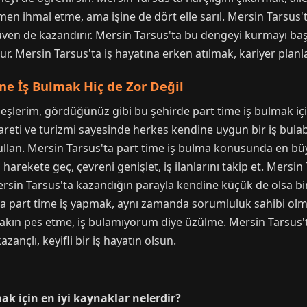
en ihmal etme, ama işine de dört elle sarıl. Mersin Tarsus'
en de kazandırır. Mersin Tarsus'ta bu dengeyi kurmayı ba
 Mersin Tarsus'ta iş hayatına erken atılmak, kariyer planla
me İş Bulmak Hiç de Zor Değil
şlerim, gördüğünüz gibi bu şehirde part time iş bulmak içi
icareti ve turizmi sayesinde herkes kendine uygun bir iş bulab
kullan. Mersin Tarsus'ta part time iş bulma konusunda en büyü
harekete geç, çevreni genişlet, iş ilanlarını takip et. Mers
sin Tarsus'ta kazandığın parayla kendine küçük de olsa bir h
ta part time iş yapmak, aynı zamanda sorumluluk sahibi olma
kın pes etme, iş bulamıyorum diye üzülme. Mersin Tarsus'ta 
ançlı, keyifli bir iş hayatın olsun.
ak için en iyi kaynaklar nelerdir?