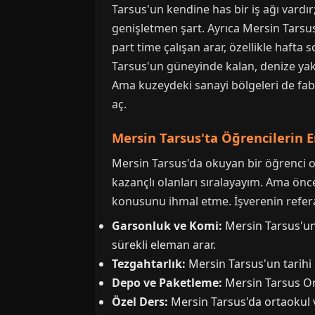
Tarsus'un kendine has bir iş ağı vardır
genişletmen şart. Ayrıca Mersin Tarsus
part time çalışan arar, özellikle hafta
Tarsus'un güneyinde kalan, denize yakı
Ama kuzeydeki sanayi bölgeleri de fabri
aç.
Mersin Tarsus'ta Öğrencilerin En
Mersin Tarsus'da okuyan bir öğrenci o
kazançlı olanları sıralayayım. Ama önce
konusunu ihmal etme. İşverenin referan
Garsonluk ve Komi:
Mersin Tarsus'un 
sürekli eleman arar.
Tezgahtarlık:
Mersin Tarsus'un tarihi ça
Depo ve Paketleme:
Mersin Tarsus Org
Özel Ders:
Mersin Tarsus'da ortaokul ve