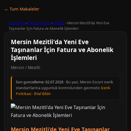
← Tum Makaleler
Ana Sayfa
›
Mersin Escort
›
Mezitli
›
Mersin Mezitli'da Yeni Eve
Taşınanlar İçin Fatura ve Abonelik İşlemleri
Mersin Mezitli'da Yeni Eve
Taşınanlar İçin Fatura ve Abonelik
İşlemleri
Mersin / Mezitli
Son guncelleme:
02.07.2026
· Bu yazi, Mersin Escort icerik
standartlarina uygunluk kontrolunden gecmistir.
Icerik
Politikasi
·
Ihlal Bildir
Mersin Mezitli’de Yeni Eve Taşınanlar