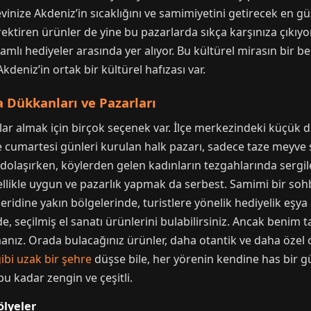
 evinize Akdeniz’in sıcaklığını ve samimiyetini getirecek en gü
gerektiren ürünler de yine bu pazarlarda sıkça karşınıza çıkıy
amlı hediyeler arasında yer alıyor. Bu kültürel mirasın bir be
niz’in ortak bir kültürel hafızası var.
a Dükkanları ve Pazarları
alar almak için birçok seçenek var. İlçe merkezindeki küçük dü
 cumartesi günleri kurulan halk pazarı, sadece taze meyve s
 dolaşırken, köylerden gelen kadınların tezgahlarında sergile
enellikle uygun ve pazarlık yapmak da serbest. Samimi bir soh
eridine yakın bölgelerinde, turistlere yönelik hediyelik eşy
e, seçilmiş el sanatı ürünlerini bulabilirsiniz. Ancak benim
ız. Orada bulacağınız ürünler, daha otantik ve daha özel o
ibi uzak bir şehre
düşse bile, her yörenin kendine has bir gü
 bu kadar zengin ve çeşitli.
ölyeler