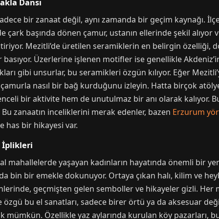
rakla Dansı
adece bir zanaat değil, aynı zamanda bir geçim kaynağı. İlçed
e çark başında dönen çamur, ustanın ellerinde şekil alıyor v
riyor. Mezitli’de üretilen seramiklerin en belirgin özelliği, 
r basıyor. Üzerlerine işlenen motifler ise genellikle Akdeniz’i
ukları gibi unsurlar, bu seramikleri özgün kılıyor. Eğer Mezit
çamurla nasıl bir bağ kurduğunu izleyin. Hatta birçok atölye
celi bir aktivite hem de unutulmaz bir anı olarak kalıyor. Bu 
 Bu zanaatın inceliklerini merak edenler, bazen
Erzurum yör
e has bir hikayesi var.
İplikleri
sal mahallelerde yaşayan kadınların hayatında önemli bir yer
rda bin bir emekle dokunuyor. Ortaya çıkan halı, kilim ve h
lerinde, geçmişten gelen semboller ve hikayeler gizli. Her m
özgü bu el sanatları, sadece birer örtü ya da aksesuar değil
 mümkün. Özellikle yaz aylarında kurulan köy pazarları, bu