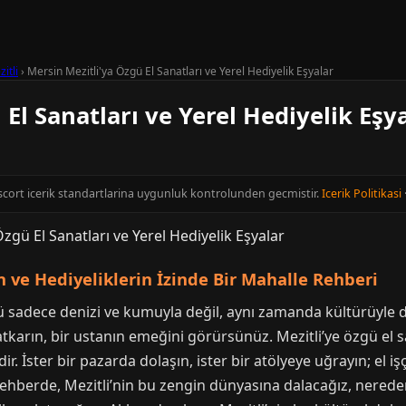
itli
›
Mersin Mezitli'ya Özgü El Sanatları ve Yerel Hediyelik Eşyalar
El Sanatları ve Yerel Hediyelik Eşy
Escort icerik standartlarina uygunluk kontrolunden gecmistir.
Icerik Politikasi
ın ve Hediyeliklerin İzinde Bir Mahalle Rehberi
ü sadece denizi ve kumuyla değil, aynı zamanda kültürüyle de
karın, bir ustanın emeğini görürsünüz. Mezitli’ye özgü el sana
r. İster bir pazarda dolaşın, ister bir atölyeye uğrayın; el işç
berde, Mezitli’nin bu zengin dünyasına dalacağız, nereden n