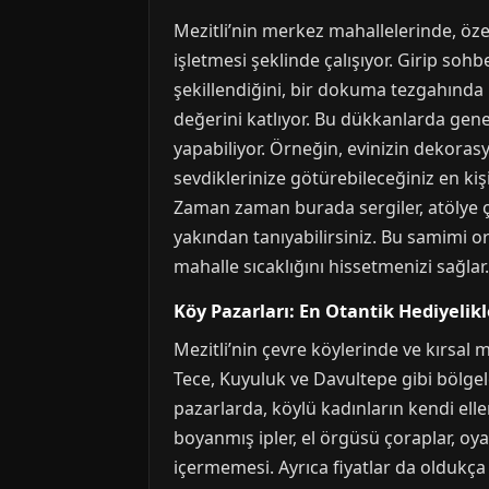
Mezitli’nin merkez mahallelerinde, özell
işletmesi şeklinde çalışıyor. Girip soh
şekillendiğini, bir dokuma tezgahında 
değerini katlıyor. Bu dükkanlarda genel
yapabiliyor. Örneğin, evinizin dekorasy
sevdiklerinize götürebileceğiniz en kişi
Zaman zaman burada sergiler, atölye çal
yakından tanıyabilirsiniz. Bu samimi or
mahalle sıcaklığını hissetmenizi sağlar.
Köy Pazarları: En Otantik Hediyelik
Mezitli’nin çevre köylerinde ve kırsal 
Tece, Kuyuluk ve Davultepe gibi bölge
pazarlarda, köylü kadınların kendi ell
boyanmış ipler, el örgüsü çoraplar, oy
içermemesi. Ayrıca fiyatlar da oldukça 