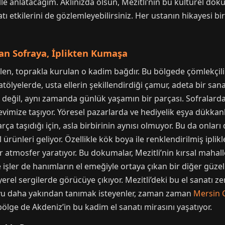
lle anlatacağım. Aklınızda olsun, Mezitli’nin bu kültürel 
tı etkilerini de gözlemleyebilirsiniz. Her ustanın hikayesi bir 
ktan Sofraya, İplikten Kumaşa
 gelen, toprakla kurulan o kadim bağdır. Bu bölgede çömlekçil
 atölyelerde, usta ellerin şekillendirdiği çamur, adeta bir sa
ı değil, aynı zamanda günlük yaşamın bir parçası. Sofralarda 
evimize taşıyor. Yöresel pazarlarda ve hediyelik eşya dükk
a taşıdığı için, asla birbirinin aynısı olmuyor. Bu da onları d
ürünleri geliyor. Özellikle kök boya ile renklendirilmiş iplikle
r atmosfer yaratıyor. Bu dokumalar, Mezitli’nin kırsal mahal
ce işler de hanımların el emeğiyle ortaya çıkan bir diğer güzel
rel sergilerde görücüye çıkıyor. Mezitli’deki bu el sanatı zen
kuyu daha yakından tanımak isteyenler, zaman zaman
Mersin 
 bölge de Akdeniz’in bu kadim el sanatı mirasını yaşatıyor.