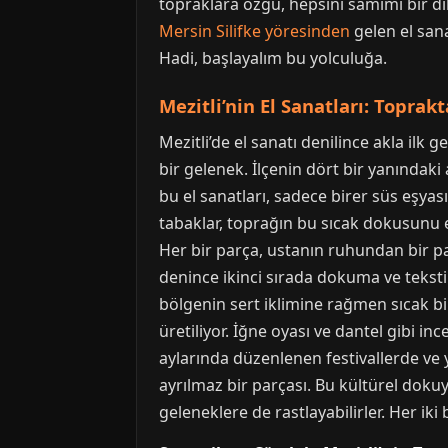
topraklara özgü, hepsini samimi bir di
Mersin Silifke yöresinden
gelen el sana
Hadi, başlayalım bu yolculuğa.
Mezitli’nin El Sanatları: Topra
Mezitli’de el sanatı denilince akla ilk
bir gelenek. İlçenin dört bir yanındaki
bu el sanatları, sadece birer süs eşyas
tabaklar, toprağın bu sıcak dokusunu 
Her bir parça, ustanın ruhundan bir parç
denince ikinci sırada dokuma ve tekstil 
bölgenin sert iklimine rağmen sıcak bi
üretiliyor. İğne oyası ve dantel gibi in
aylarında düzenlenen festivallerde ve ye
ayrılmaz bir parçası. Bu kültürel do
geleneklere de rastlayabilirler. Her iki