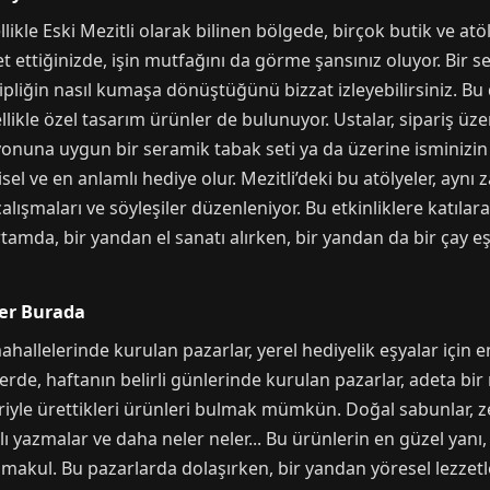
ikle Eski Mezitli olarak bilinen bölgede, birçok butik ve atöl
bet ettiğinizde, işin mutfağını da görme şansınız oluyor. Bir
ipliğin nasıl kumaşa dönüştüğünü bizzat izleyebilirsiniz. Bu 
likle özel tasarım ürünler de bulunuyor. Ustalar, sipariş üzer
onuna uygun bir seramik tabak seti ya da üzerine isminizin işl
sel ve en anlamlı hediye olur. Mezitli’deki bu atölyeler, aynı
ışmaları ve söyleşiler düzenleniyor. Bu etkinliklere katılara
tamda, bir yandan el sanatı alırken, bir yandan da bir çay e
ler Burada
mahallelerinde kurulan pazarlar, yerel hediyelik eşyalar için 
lerde, haftanın belirli günlerinde kurulan pazarlar, adeta 
eriyle ürettikleri ürünleri bulmak mümkün. Doğal sabunlar, ze
alı yazmalar ve daha neler neler... Bu ürünlerin en güzel ya
makul. Bu pazarlarda dolaşırken, bir yandan yöresel lezzetler