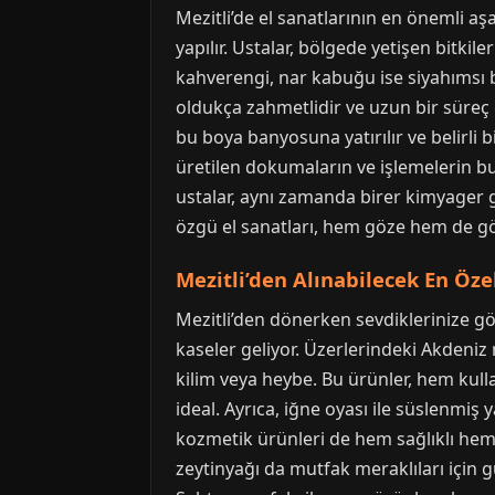
Mezitli’de el sanatlarının en önemli 
yapılır. Ustalar, bölgede yetişen bitkil
kahverengi, nar kabuğu ise siyahımsı b
oldukça zahmetlidir ve uzun bir süreç ge
bu boya banyosuna yatırılır ve belirli bi
üretilen dokumaların ve işlemelerin bu
ustalar, aynı zamanda birer kimyager gi
özgü el sanatları, hem göze hem de gön
Mezitli’den Alınabilecek En Öze
Mezitli’den dönerken sevdiklerinize gö
kaseler geliyor. Üzerlerindeki Akdeniz m
kilim veya heybe. Bu ürünler, hem kull
ideal. Ayrıca, iğne oyası ile süslenmiş 
kozmetik ürünleri de hem sağlıklı hem d
zeytinyağı da mutfak meraklıları için