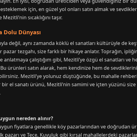
yın. En iyisi, doğrudan üreticiden veya güvendiğiniz bir dü
esteklemek için, en güzel yol onları satın almak ve sevdikle
Mezitli’nin sıcaklığını taşır.
la Dolu Dünyası
ıyla değil, aynı zamanda köklü el sanatları kültürüyle de ke
r pazar tezgahı, size farklı bir hikaye anlatır. Toprağın, ipliğ
e anlatmaya çalıştığım gibi, Mezitli’ye özgü el sanatları ve h
. Bu ürünleri satın alarak, hem kendinize hem de sevdiklerin
lirsiniz. Mezitli’ye yolunuz düştüğünde, bu mahalle rehberi
er bir el sanatı ürünü, Mezitli’nin samimi ve içten yüzünü siz
.
n uygun nereden alınır?
 uygun fiyatlara genellikle köy pazarlarından ve doğrudan üret
lk pazarı ve Tece, Kuyuluk gibi kırsal mahallelerdeki pazar