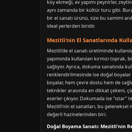
köy ekmeği, ev yapımı peynirler, zeytinl
aynı zamanda bir kültür turu gibi. Bura
bir el sanatı ürünü, size bu samimi anı
ideal yerlerden biridir.
Mezitli’nin El Sanatlarında Kul
Mezitli’de el sanatı üretiminde kullan
yapımında kullanılan kırmızı toprak, bö
sağlıyor. Ayrıca, dokuma sanatında kulla
renklendirilmesinde ise doğal boyalar k
boyalar, hem çevre dostu hem de sağlıklı
teknikler arasında en dikkat çekeni, çö
eserler çıkıyor. Dokumada ise “ıstar” tez
Mezitli’nin el sanatları, bu geleneksel
değerli hazinelerinden biri.
Doğal Boyama Sanatı: Mezitli’nin R