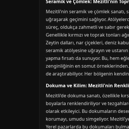
Seramik ve Çömlek: Mezitli’nin Top
Mezitli’nin seramik ve çömlek sanatı, s
uğraşarak geçimini sağlıyor. Atölyelerd
süreç, oldukça zahmetli ve sabır gerekti
Genellikle kırmızı ve toprak tonları ağı
Zeytin dalları, nar çiçekleri, deniz kab
seramik atölyesine uğrayın ve ustanın 
yapma fırsatı da sunuyor. Bu, hem eğlen
zenginliğinin en somut örneklerinden.
de araştırabiliyor. Her bölgenin kendin
Dokuma ve Kilim: Mezitli’nin Renkli 
Mezitli’de dokuma sanatı, özellikle kır
boyalarla renklendiriliyor ve tezgahla
olarak etkileyici. Bu dokumaların desen
korumayı, umudu simgeliyor. Mezitli’ye 
Yerel pazarlarda bu dokumaları bulmak