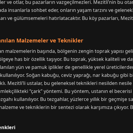
er ve otlar, bu pazarların vazgeçilmezleri. Mezitli’nin bu otan
da insanlarla sohbet eder, onların yaşam tarzını ve gelenekle
ları ve gülümsemeleri hatırlatacaktır. Bu köy pazarları, Mez
lanılan Malzemeler ve Teknikler
ılan malzemelerin başında, bölgenin zengin toprak yapısı gel
lgeye has bir özellik taşıyor. Bu toprak, yüksek kaliteli ve d
nılan yün ve pamuk iplikler de genellikle yerel üreticilerden 
ullanılıyor. Soğan kabuğu, ceviz yaprağı, nar kabuğu gibi bi
. Mezitli’li ustalar, bu geleneksel teknikleri nesilden nesile
mlekçilikteki “çark” yöntemi. Bu yöntem, ustanın el becerisi v
gahı kullanılıyor. Bu tezgahlar, yüzlerce yıllık bir geçmişe sa
 malzeme ve tekniklerin bir sentezi olarak karşımıza çıkıyor. 
enkleri