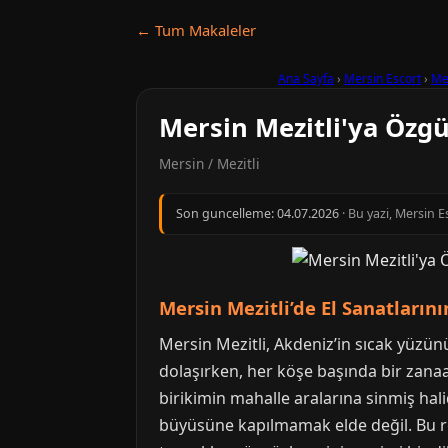
← Tum Makaleler
Ana Sayfa
›
Mersin Escort
›
Mez
Mersin Mezitli'ya Özgü 
Mersin / Mezitli
Son guncelleme:
04.07.2026
· Bu yazi, Mersin 
Mersin Mezitli’de El Sanatların
Mersin Mezitli, Akdeniz’in sıcak yüzün
dolaşırken, her köşe başında bir zanaat
birikimin mahalle aralarına sinmiş halidi
büyüsüne kapılmamak elde değil. Bu reh