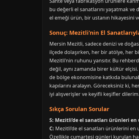
Sahte veya fabrikasyon ürünlere kanma
bu değerli el sanatlarını yaşatmak ve d
el emeği ürün, bir ustanın hikayesini ve 
Sonuç: Mezitli’nin El Sanatlarıy
Mersin Mezitli, sadece denizi ve doğas
ilçede dolaşırken, her bir atölye, her bi
Mezitli’nin ruhunu yansıtır. Bu rehberd
değil, aynı zamanda birer kültür elçisi
de bölge ekonomisine katkıda bulunabi
kapılarını aralayın. Göreceksiniz ki, h
iyi alışverişler ve keyifli keşifler dilerim
Sıkça Sorulan Sorular
S: Mezitli’de el sanatları ürünleri e
C:
Mezitli’de el sanatları ürünlerini en
Özellikle cumartesi günleri kurulan ha