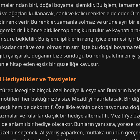
aşamalarından biri, doğal boyama işlemidir. Bu işlem, tamam
eri ve ağaçları kullanarak, canlı ve kalıcı renkler elde eder. Ö
ir renk verir. Bu renkler, zamanla solmaz ve ürüne ayrı bir 
rektirir. İlk önce bitkiler toplanır, kurutulur ve kaynatılarak
r süre bekletilir. Bu işlem, ipliklerin rengi iyice emmesi için b
 kadar canlı ve özel olmasının sırrı işte bu doğal boyama tek
bi çalışarak, doğanın bize sunduğu bu renk paletini en iyi şe
le hitap eden eşsiz bir güzelliğe kavuşur.
l Hediyelikler ve Tavsiyeler
türebileceğiniz birçok özel hediyelik eşya var. Bunların başı
otifleri, her baktığınızda size Mezitli’yi hatırlatacak. Bir d
anışlı hem de dekoratif. Özellikle evinin dekorasyonuna doğ
yazmalar ve fularlar da şık bir hediye alternatifi. Mezitli’ye 
e anlamlı bir hediye olacaktır. Bunların yanı sıra, yöresel o
 güzel bir seçenek. Alışveriş yaparken, mutlaka ürünün gerç