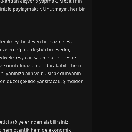
kkandan alışveriş yapmak. Mezitli’nin
rinizle paylaşmaktır. Unutmayın, her bir
şfedilmeyi bekleyen bir hazine. Bu
in ve emeğin birleştiği bu eserler,
ediyelik eşyalar, sadece birer nesne
ize unutulmaz bir anı bırakabilir, hem
ni yanınıza alın ve bu sıcak dünyanın
e en güzel şekilde yansıtacak. Şimdiden
ici atölyelerinden alabilirsiniz.
lar, hem otantik hem de ekonomik