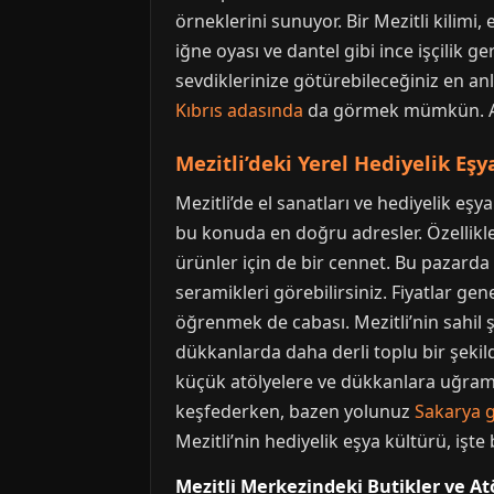
örneklerini sunuyor. Bir Mezitli kilimi,
iğne oyası ve dantel gibi ince işçilik 
sevdiklerinize götürebileceğiniz en anl
Kıbrıs adasında
da görmek mümkün. Akde
Mezitli’deki Yerel Hediyelik Eşy
Mezitli’de el sanatları ve hediyelik eşy
bu konuda en doğru adresler. Özellikle
ürünler için de bir cennet. Bu pazarda
seramikleri görebilirsiniz. Fiyatlar g
öğrenmek de cabası. Mezitli’nin sahil ş
dükkanlarda daha derli toplu bir şekild
küçük atölyelere ve dükkanlara uğraman
keşfederken, bazen yolunuz
Sakarya g
Mezitli’nin hediyelik eşya kültürü, işte
Mezitli Merkezindeki Butikler ve At