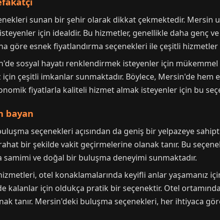
efakatçi
nekleri sunan bir şehir olarak dikkat çekmektedir. Mersin 
 isteyenler için idealdir. Bu hizmetler, genellikle daha genç 
na göre esnek fiyatlandırma seçenekleri ile çeşitli hizmetle
n'de sosyal hayatı renklendirmek isteyenler için mükemmel bi
 için çeşitli imkanlar sunmaktadır. Böylece, Mersin'de hem
konomik fiyatlarla kaliteli hizmet almak isteyenler için bu s
en bayan
buluşma seçenekleri açısından da geniş bir yelpazeye sahipt
ahat bir şekilde vakit geçirmelerine olanak tanır. Bu seçenek
da samimi ve doğal bir buluşma deneyimi sunmaktadır.
zmetleri, otel konaklamalarında keyifli anlar yaşamanız için 
lde kalanlar için oldukça pratik bir seçenektir. Otel ortamın
anak tanır. Mersin'deki buluşma seçenekleri, her ihtiyaca gö