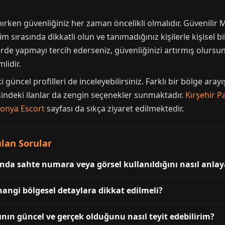
rken güvenliğiniz her zaman öncelikli olmalıdır. Güvenilir 
şim sırasında dikkatli olun ve tanımadığınız kişilerle kişisel b
lerde yapmayı tercih ederseniz, güvenliğinizi artırmış olursu
lidir.
 güncel profilleri de inceleyebilirsiniz. Farklı bir bölge ara
indeki ilanlar da zengin seçenekler sunmaktadır.
Kırşehir P
onya Escort
sayfası da sıkça ziyaret edilmektedir.
lan Sorular
ında sahte numara veya görsel kullanıldığını nasıl anlay
angi bölgesel detaylara dikkat edilmeli?
ının güncel ve gerçek olduğunu nasıl teyit edebilirim?