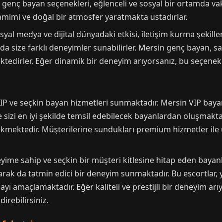
n genç bayan seçenekleri, eğlenceli ve sosyal bir ortamda vaki
amimi ve doğal bir atmosfer yaratmakta ustadırlar.
yal medya ve dijital dünyadaki etkisi, iletişim kurma şekiller
 size farklı deneyimler sunabilirler. Mersin genç bayan, sadec
tedirler. Eğer dinamik bir deneyim arıyorsanız, bu seçenekl
VIP ve seçkin bayan hizmetleri sunmaktadır. Mersin VIP bayan
 sizi en iyi şekilde temsil edebilecek bayanlardan oluşmaktadı
t çekmektedir. Müşterilerine sundukları premium hizmetler i
eyime sahip ve seçkin bir müşteri kitlesine hitap eden bayan
olarak da tatmin edici bir deneyim sunmaktadır. Bu escortlar
ı amaçlamaktadır. Eğer kaliteli ve prestijli bir deneyim arı
irebilirsiniz.