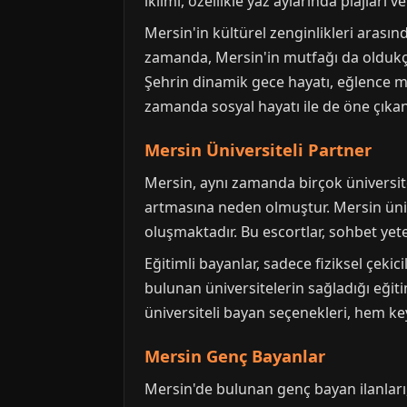
iklimi, özellikle yaz aylarında plajları
Mersin'in kültürel zenginlikleri arasın
zamanda, Mersin'in mutfağı da oldukça ç
Şehrin dinamik gece hayatı, eğlence me
zamanda sosyal hayatı ile de öne çıkan 
Mersin Üniversiteli Partner
Mersin, aynı zamanda birçok üniversite
artmasına neden olmuştur. Mersin ünive
oluşmaktadır. Bu escortlar, sohbet yeten
Eğitimli bayanlar, sadece fiziksel çekic
bulunan üniversitelerin sağladığı eğit
üniversiteli bayan seçenekleri, hem ke
Mersin Genç Bayanlar
Mersin'de bulunan genç bayan ilanları, 