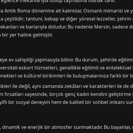
 ve eğlence mekanlarıyla dolup taşmasına olanak tanır.
da Antik Roma dönemine ait kalıntılar, Osmanlı mimarisi ve y
eşitlidir; tantuni, kebap ve diğer yöresel lezzetler, şehrin
kanları ve barlarıyla doludur. Bu nedenle Mersin, sadece doğ
bir yer haline gelmiştir.
ye ev sahipliği yapmasıyla bilinir. Bu durum, şehirde eğitim
rsiteli eskort hizmetleri, genellikle eğitimli ve entelektüe
ekleri ve kültürel birikimleri ile buluşmalarınıza farklı bir b
ilikleri ile değil, aynı zamanda zekâları ve karakterleri ile d
im fırsatları sayesinde, birçok genç kadın kendini geliştir
yifli bir sosyal deneyim hem de kaliteli bir sohbet imkanı su
dinamik ve enerjik bir atmosfer sunmaktadır. Bu bayanlar, ge