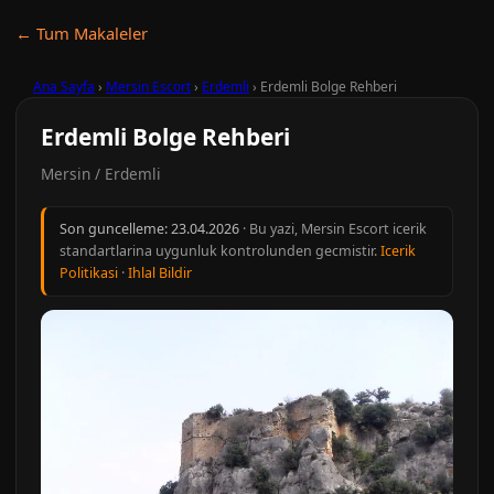
← Tum Makaleler
Ana Sayfa
›
Mersin Escort
›
Erdemli
›
Erdemli Bolge Rehberi
Erdemli Bolge Rehberi
Mersin / Erdemli
Son guncelleme:
23.04.2026
· Bu yazi, Mersin Escort icerik
standartlarina uygunluk kontrolunden gecmistir.
Icerik
Politikasi
·
Ihlal Bildir