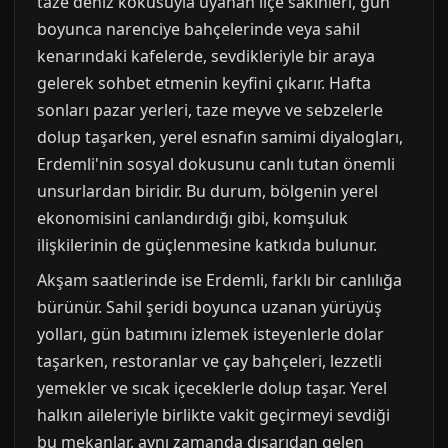
taze deniz kokusuyla uyanan ilçe sakinleri, gün
boyunca narenciye bahçelerinde veya sahil
kenarındaki kafelerde, sevdikleriyle bir araya
gelerek sohbet etmenin keyfini çıkarır. Hafta
sonları pazar yerleri, taze meyve ve sebzelerle
dolup taşarken, yerel esnafın samimi diyalogları,
Erdemli'nin sosyal dokusunu canlı tutan önemli
unsurlardan biridir. Bu durum, bölgenin yerel
ekonomisini canlandırdığı gibi, komşuluk
ilişkilerinin de güçlenmesine katkıda bulunur.
Akşam saatlerinde ise Erdemli, farklı bir canlılığa
bürünür. Sahil şeridi boyunca uzanan yürüyüş
yolları, gün batımını izlemek isteyenlerle dolar
taşarken, restoranlar ve çay bahçeleri, lezzetli
yemekler ve sıcak içeceklerle dolup taşar. Yerel
halkın aileleriyle birlikte vakit geçirmeyi sevdiği
bu mekanlar, aynı zamanda dışarıdan gelen